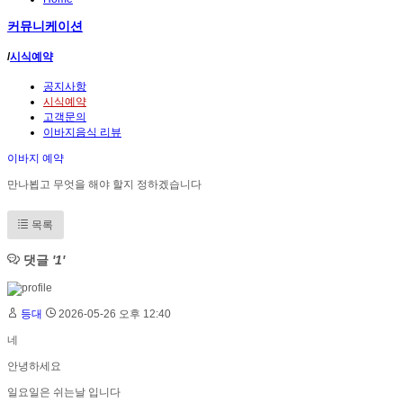
커뮤니케이션
/
시식예약
공지사항
시식예약
고객문의
이바지음식 리뷰
이바지 예약
만나뵙고 무엇을 해야 할지 정하겠습니다
목록
댓글
'1'
등대
2026-05-26 오후 12:40
네
안녕하세요
일요일은 쉬는날 입니다