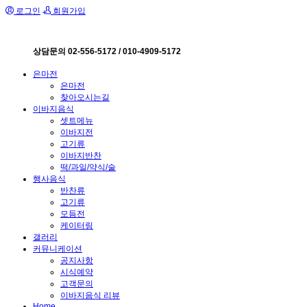
로그인
회원가입
상담문의 02-556-5172 / 010-4909-5172
은마전
은마전
찾아오시는길
이바지음식
셋트메뉴
이바지전
고기류
이바지반찬
떡/과일/약식/술
행사음식
반찬류
고기류
모듬전
케이터링
갤러리
커뮤니케이션
공지사항
시식예약
고객문의
이바지음식 리뷰
Home