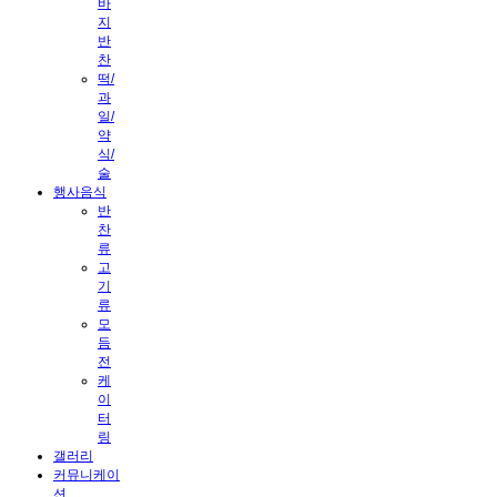
바
지
반
찬
떡/
과
일/
약
식/
술
행사음식
반
찬
류
고
기
류
모
듬
전
케
이
터
링
갤러리
커뮤니케이
션