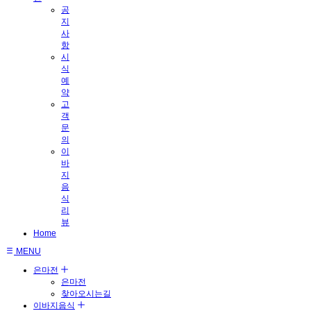
공
지
사
항
시
식
예
약
고
객
문
의
이
바
지
음
식
리
뷰
Home
MENU
은마전
은마전
찾아오시는길
이바지음식