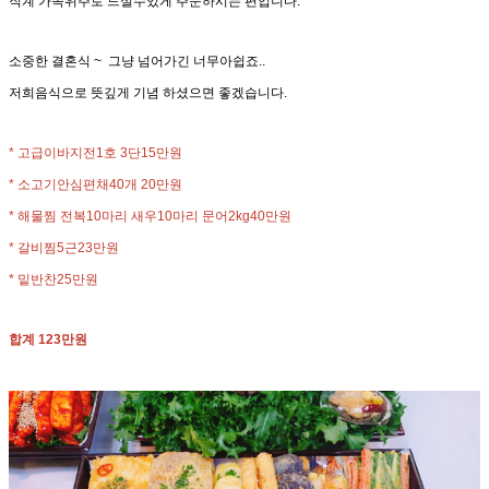
직계 가족위주로 드실수있게 주문하시는 편입니다.
소중한 결혼식 ~ 그냥 넘어가긴 너무아쉽죠..
저희음식으로 뜻깊게 기념 하셨으면 좋겠습니다.
* 고급이바지전1호 3단15만원
* 소고기안심편채40개 20만원
* 해물찜 전복10마리 새우10마리 문어2kg40만원
* 갈비찜5근23만원
* 밑반찬25만원
합계 123만원