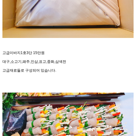
고급이바지1호3단 15만원
대구,소고기,패주,인삼,표고,중화,삼색전
고급재료들로 구성되어 있습니다.