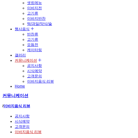
셋트메뉴
이바지전
고기류
이바지반찬
떡/과일/약식/술
행사음식
반찬류
고기류
모듬전
케이터링
갤러리
커뮤니케이션
공지사항
시식예약
고객문의
이바지음식 리뷰
Home
커뮤니케이션
/
이바지음식 리뷰
공지사항
시식예약
고객문의
이바지음식 리뷰