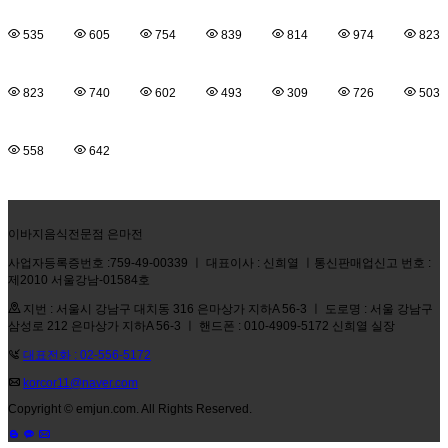
535
605
754
839
814
974
823
823
740
602
493
309
726
503
558
642
이바지음식전문점 은마전
사업자등록증번호 :759-49-00339 ㅣ 대표이사 : 신희열 ㅣ통신판매업신고 번호 :
제2010 서울강남-01584호
지번 : 서울시 강남구 대치동 316 은마상가 지하A 56-3 ㅣ 도로명 : 서울 강남구
삼성로 212 은마상가 지하A 56-3 ㅣ 핸드폰 : 010-4909-5172 신희열 실장
대표전화 : 02-556-5172
korcor11@naver.com
Copyright © emjun.com. All Rights Reserved.