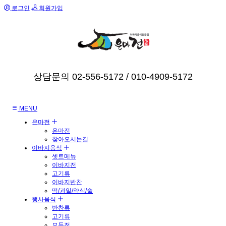
로그인
회원가입
상담문의 02-556-5172 / 010-4909-5172
MENU
은마전
은마전
찾아오시는길
이바지음식
셋트메뉴
이바지전
고기류
이바지반찬
떡/과일/약식/술
행사음식
반찬류
고기류
모듬전