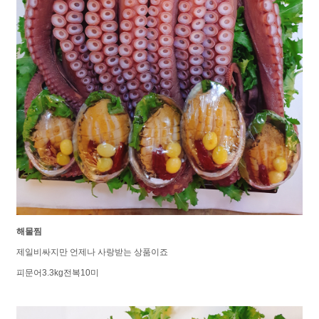
해물찜
제일비싸지만 언제나 사랑받는 상품이죠
피문어3.3kg전복10미