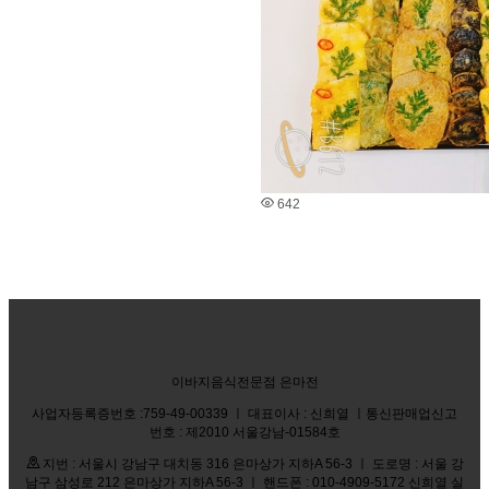
642
이바지음식전문점 은마전
사업자등록증번호 :759-49-00339 ㅣ 대표이사 : 신희열 ㅣ통신판매업신고
번호 : 제2010 서울강남-01584호
지번 : 서울시 강남구 대치동 316 은마상가 지하A 56-3 ㅣ 도로명 : 서울 강
남구 삼성로 212 은마상가 지하A 56-3 ㅣ 핸드폰 : 010-4909-5172 신희열 실