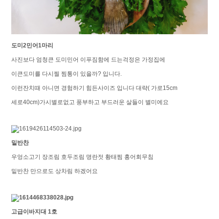
도미2민어1마리
사진보다 엄청큰 도미민어 이푸짐함에 드는걱정은 가정집에
이큰도미를 다시찔 찜통이 있을까? 입니다.
이런잔치때 아니면 경험하기 힘든사이즈 입니다 대략( 가로15cm
세로40cm)가시별로없고 풍부하고 부드러운 살들이 별미에요
밑반찬
우엉소고기 장조림 호두조림 명란젓 황태찜 홍어회무침
밑반찬 만으로도 상차림 하겠어요
고급이바지대 1호