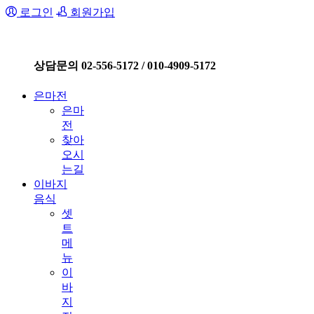
로그인
회원가입
상담문의 02-556-5172 / 010-4909-5172
은마전
은마
전
찾아
오시
는길
이바지
음식
셋
트
메
뉴
이
바
지