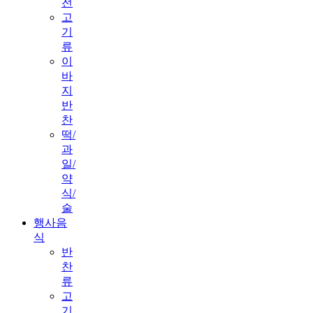
전
고
기
류
이
바
지
반
찬
떡/
과
일/
약
식/
술
행사음
식
반
찬
류
고
기