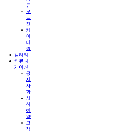
류
모
듬
전
케
이
터
링
갤러리
커뮤니
케이션
공
지
사
항
시
식
예
약
고
객