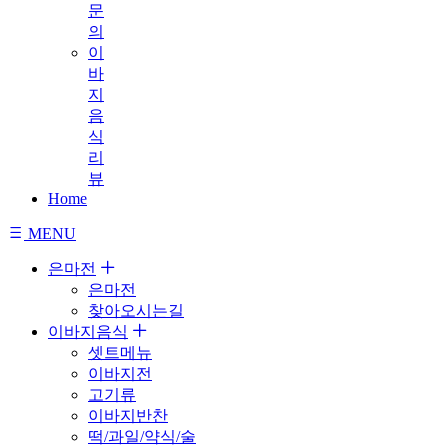
문
의
이
바
지
음
식
리
뷰
Home
MENU
은마전
은마전
찾아오시는길
이바지음식
셋트메뉴
이바지전
고기류
이바지반찬
떡/과일/약식/술