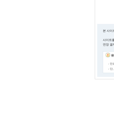
본 사이
사이트를
연장 결
유
- 
- 