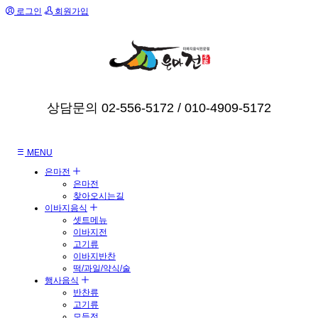
로그인
회원가입
상담문의 02-556-5172 / 010-4909-5172
MENU
은마전
은마전
찾아오시는길
이바지음식
셋트메뉴
이바지전
고기류
이바지반찬
떡/과일/약식/술
행사음식
반찬류
고기류
모듬전