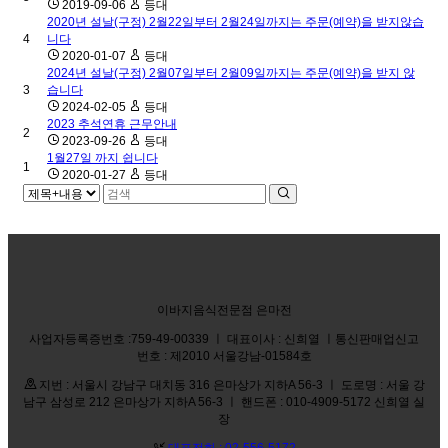
2019-09-06
등대
2020년 설날(구정) 2월22일부터 2월24일까지는 주문(예약)을 받지않습
4
니다
2020-01-07
등대
2024년 설날(구정) 2월07일부터 2월09일까지는 주문(예약)을 받지 않
3
습니다
2024-02-05
등대
2023 추석연휴 근무안내
2
2023-09-26
등대
1월27일 까지 쉽니다
1
2020-01-27
등대
이바지음식전문점 은마전
사업자등록증번호 :759-49-00339 ㅣ 대표이사 : 신희열 ㅣ통신판매업신고
번호 : 제2010 서울강남-01584호
지번 : 서울시 강남구 대치동 316 은마상가 지하A 56-3 ㅣ 도로명 : 서울 강
남구 삼성로 212 은마상가 지하A 56-3 ㅣ 핸드폰 : 010-4909-5172 신희열 실
장