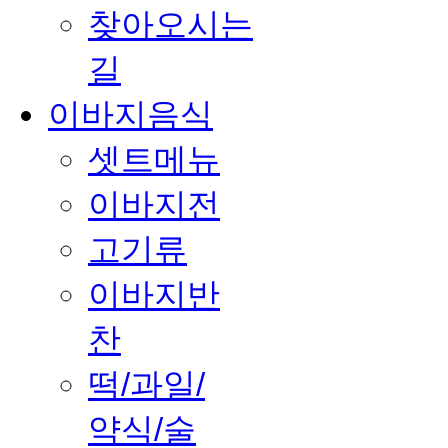
찾아오시는
길
이바지음식
셋트메뉴
이바지전
고기류
이바지반
찬
떡/과일/
약식/술