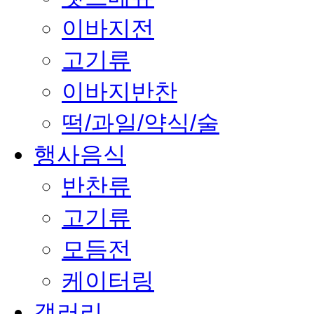
이바지전
고기류
이바지반찬
떡/과일/약식/술
행사음식
반찬류
고기류
모듬전
케이터링
갤러리