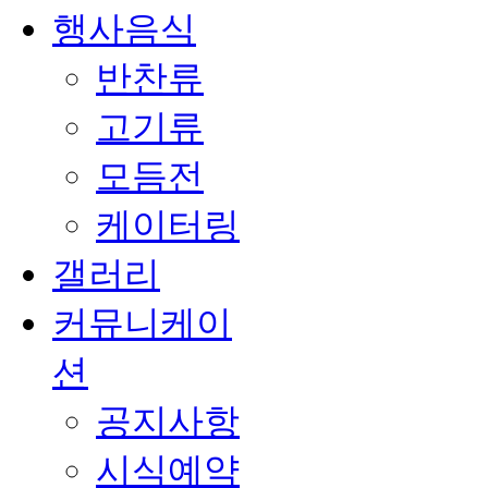
행사음식
반찬류
고기류
모듬전
케이터링
갤러리
커뮤니케이
션
공지사항
시식예약