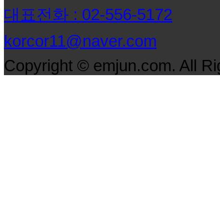
대표전화 : 02-556-5172
korcor11@naver.com
Copyright © emjun.com. All R