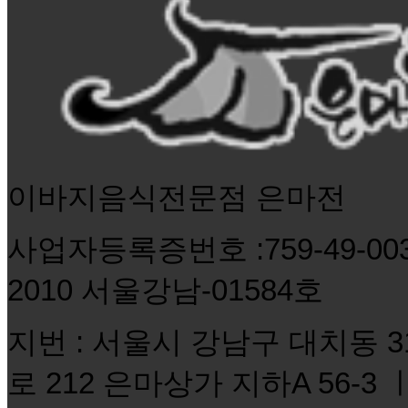
이바지음식전문점 은마전
사업자등록증번호 :759-49-0
2010 서울강남-01584호
지번 : 서울시 강남구 대치동 3
로 212 은마상가 지하A 56-3 ㅣ