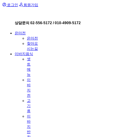
로그인
회원가입
상담문의 02-556-5172 / 010-4909-5172
은마전
은마전
찾아오
시는길
이바지음식
셋
트
메
뉴
이
바
지
전
고
기
류
이
바
지
반
찬