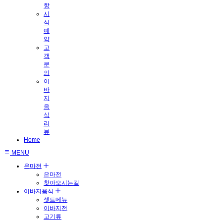
항
시
식
예
약
고
객
문
의
이
바
지
음
식
리
뷰
Home
MENU
은마전
은마전
찾아오시는길
이바지음식
셋트메뉴
이바지전
고기류