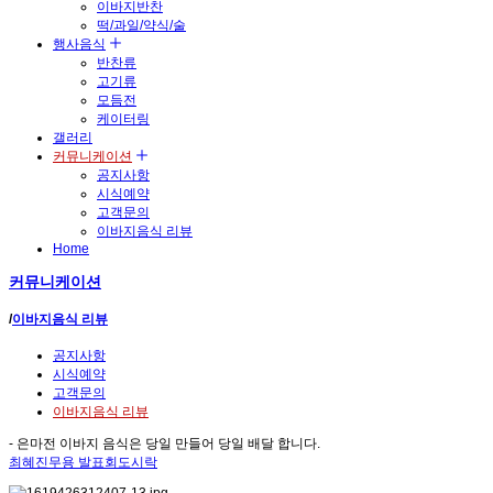
이바지반찬
떡/과일/약식/술
행사음식
반찬류
고기류
모듬전
케이터링
갤러리
커뮤니케이션
공지사항
시식예약
고객문의
이바지음식 리뷰
Home
커뮤니케이션
/
이바지음식 리뷰
공지사항
시식예약
고객문의
이바지음식 리뷰
- 은마전 이바지 음식은 당일 만들어 당일 배달 합니다.
최혜진무용 발표회도시락