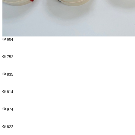
604
752
835
814
974
822