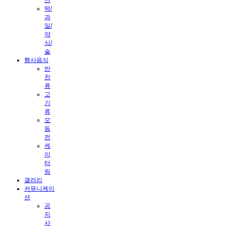
떡/
과
일/
약
식/
술
행사음식
반
찬
류
고
기
류
모
듬
전
케
이
터
링
갤러리
커뮤니케이
션
공
지
사