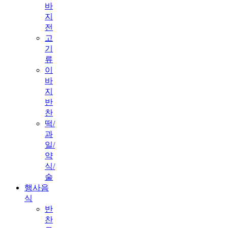
바
지
전
고
기
류
이
바
지
반
찬
떡/
과
일/
약
식/
술
행사음
식
반
찬