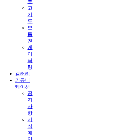
류
고
기
류
모
듬
전
케
이
터
링
갤러리
커뮤니
케이션
공
지
사
항
시
식
예
약