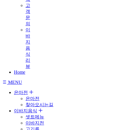
고
객
문
의
이
바
지
음
식
리
뷰
Home
MENU
은마전
은마전
찾아오시는길
이바지음식
셋트메뉴
이바지전
고기류