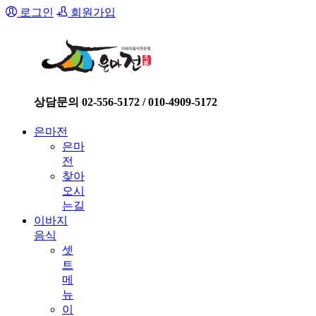
로그인
회원가입
상담문의 02-556-5172 / 010-4909-5172
은마전
은마
전
찾아
오시
는길
이바지
음식
셋
트
메
뉴
이