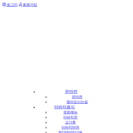
로그인
회원가입
은마전
은마전
찾아오시는길
이바지음식
셋트메뉴
이바지전
고기류
이바지반찬
떡/과일/약식/술