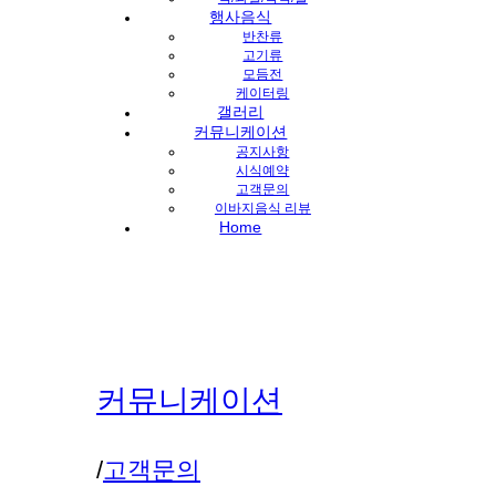
행사음식
반찬류
고기류
모듬전
케이터링
갤러리
커뮤니케이션
공지사항
시식예약
고객문의
이바지음식 리뷰
Home
커뮤니케이션
/
고객문의